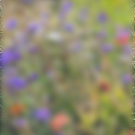
20250611_215853