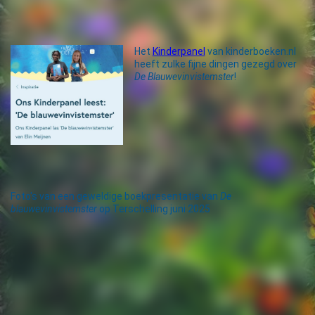
Het
Kinderpanel
van kinderboeken.nl
heeft zulke fijne dingen gezegd over
De Blauwevinvistemster
!
Foto's van een geweldige boekpresentatie van
De
blauwevinvistemster
op Terschelling juni 2025