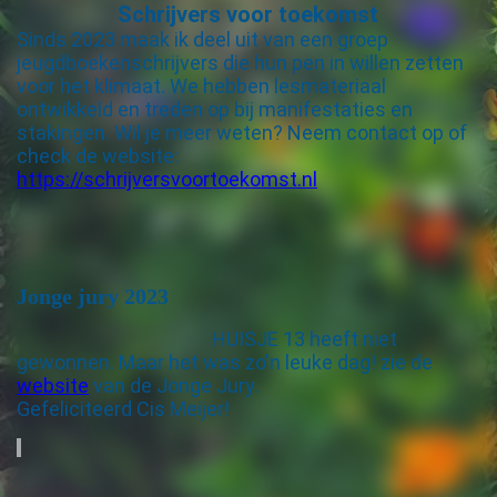
Schrijvers voor toekomst
Sinds 2023 maak ik deel uit van een groep
jeugdboekenschrijvers die hun pen in willen zetten
voor het klimaat. We hebben lesmateriaal
ontwikkeld en treden op bij manifestaties en
stakingen. Wil je meer weten? Neem contact op of
check de website:
https://schrijversvoortoekomst.nl
Jonge jury 2023
HUISJE 13 heeft niet
gewonnen. Maar het was zo'n leuke dag! zie de
website
van de Jonge Jury.
Gefeliciteerd Cis Meijer!