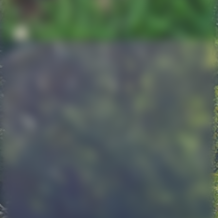
Screenshot_20250611_205722_Gallery