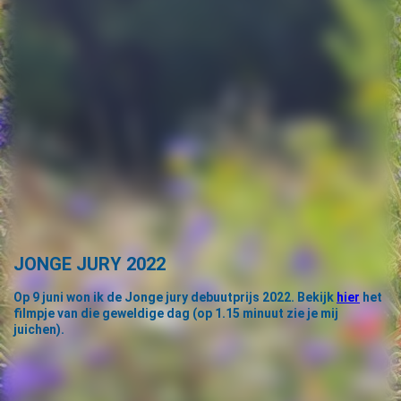
'Scheef'
J
ONGE JURY 2022
Op 9 juni won ik de Jonge jury debuutprijs 2022. Bekijk
hier
het
filmpje van die geweldige dag (op 1.15 minuut zie je mij
juichen).