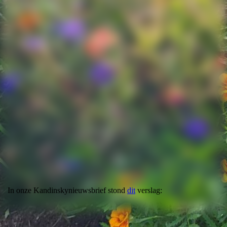
Het 'moment'
In onze Kandinskynieuwsbrief stond
dit
verslag: