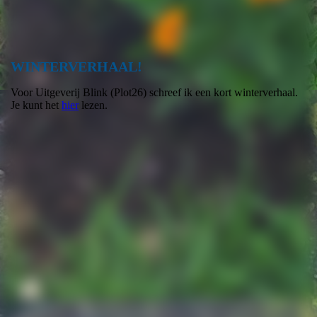
WINTERVERHAAL!
Voor Uitgeverij Blink (Plot26) schreef ik een kort winterverhaal.
Je kunt het
hier
lezen.