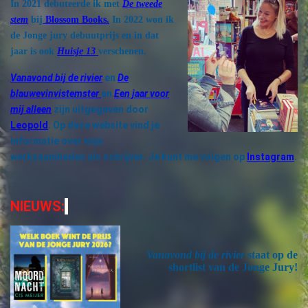
In 2021 debuteerde ik met
De tweede
stem
bij
Blossom Books.
In 2022 won ik
de Jonge jury debuutprijs en in dat
jaar is ook
Huisje 13
verschenen.
Vanavond bij de rivier
en
De
blauwevinvistemster
en
Een jaar voor
mij alleen
zijn uitgegeven door
Leopold
. Op deze website vind je
informatie over mijn
werkzaamheden als schrijver. Je kunt me volgen op
Instagram
.
NIEUWS:
Vanavond bij de rivier
staat op de
shortlist van de Jonge Jury!