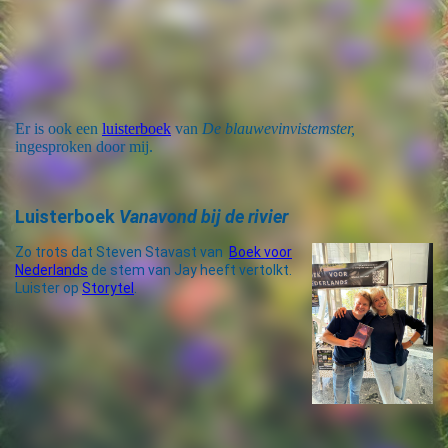
550x800
Er is ook een
luisterboek
van
De blauwevinvistemster,
ingesproken door mij.
Luisterboek
Vanavond bij de rivier
Zo trots dat Steven Stavast van
Boek voor
Nederlands
de stem van Jay heeft vertolkt.
Luister op
Storytel
.