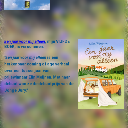
Een jaar voor mij alleen
, mijn VIJFDE
BOEK,
is verschenen.
"Een jaar voor mij alleen
is een
herkenbaar coming of age verhaal
over een tussenjaar van
prijswinnaar Elin Meijnen. Met haar
debuut won ze de debuutprijs van de
Jonge Jury."